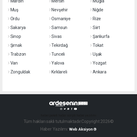
Mardin
Mersin
Muğla
Muş
Nevşehir
Niğde
Ordu
Osmaniye
Rize
Sakarya
Samsun
Siirt
Sinop
Sivas
Şanlıurfa
Şırnak
Tekirdağ
Tokat
Trabzon
Tunceli
Uşak
Van
Yalova
Yozgat
Zonguldak
Kırklareli
Ankara
haber paketi
haber scripti
haber yazılımı
Tüm hakları saklı tutulmaktadır.Copyright 2026©
Haber Yazılımı:
Web Aksiyon ®