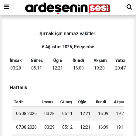
Şırnak
için namaz vakitleri
6 Ağustos 2026, Perşembe
İmsak
Güneş
Öğle
İkindi
Akşam
Yatsı
03:28
05:11
12:21
16:09
19:20
20:47
Haftalık
Tarih
İmsak
Güneş
Öğle
İkindi
Akşam
Ya
06.08.2026
03:28
05:11
12:21
16:09
19:20
2
07.08.2026
03:29
05:12
12:21
16:09
19:19
2