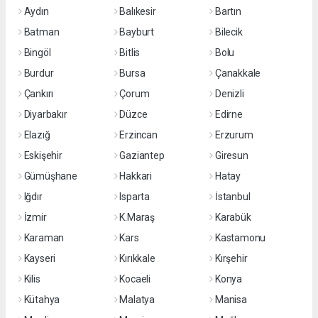
Aydın
Balıkesir
Bartın
Batman
Bayburt
Bilecik
Bingöl
Bitlis
Bolu
Burdur
Bursa
Çanakkale
Çankırı
Çorum
Denizli
Diyarbakır
Düzce
Edirne
Elazığ
Erzincan
Erzurum
Eskişehir
Gaziantep
Giresun
Gümüşhane
Hakkari
Hatay
Iğdır
Isparta
İstanbul
İzmir
K.Maraş
Karabük
Karaman
Kars
Kastamonu
Kayseri
Kırıkkale
Kırşehir
Kilis
Kocaeli
Konya
Kütahya
Malatya
Manisa