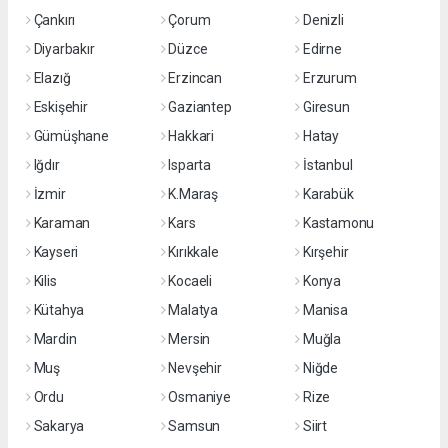
Çankırı
Çorum
Denizli
Diyarbakır
Düzce
Edirne
Elazığ
Erzincan
Erzurum
Eskişehir
Gaziantep
Giresun
Gümüşhane
Hakkari
Hatay
Iğdır
Isparta
İstanbul
İzmir
K.Maraş
Karabük
Karaman
Kars
Kastamonu
Kayseri
Kırıkkale
Kırşehir
Kilis
Kocaeli
Konya
Kütahya
Malatya
Manisa
Mardin
Mersin
Muğla
Muş
Nevşehir
Niğde
Ordu
Osmaniye
Rize
Sakarya
Samsun
Siirt