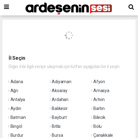
İl Seçin
Diğer il ile ilgili veriye ulaşmak için lütfen aşağıdan bir il seçin
Adana
Adıyaman
Afyon
Ağrı
Aksaray
Amasya
Antalya
Ardahan
Artvin
Aydın
Balıkesir
Bartın
Batman
Bayburt
Bilecik
Bingöl
Bitlis
Bolu
Burdur
Bursa
Çanakkale