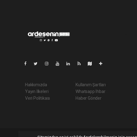
Pro-0.039
Hakkımızda
Kullanım Şartları
Yayın İlkeleri
Whatsapp İhbar
Veri Politikası
Haber Gönder
Ardeseninsesi.com Tüm hakları saklı tutulmaktadır. Copyrigh