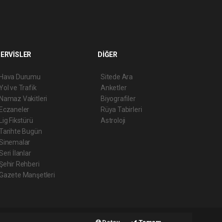
ERVİSLER
DİĞER
Hava Durumu
Sitede Ara
Yol ve Trafik
Anketler
Namaz Vakitleri
Biyografiler
Eczaneler
Rüya Tabirleri
Lig Fikstürü
Astroloji
Tarihte Bugün
Sinemalar
Seri İlanlar
Şehir Rehberi
Gazete Manşetleri
t
Haber Yazılımı:
Web Aksiyon ®