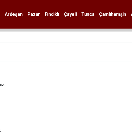
Ardeşen
Pazar
Fındıklı
Çayeli
Tunca
Çamlıhemşin
iz.
5