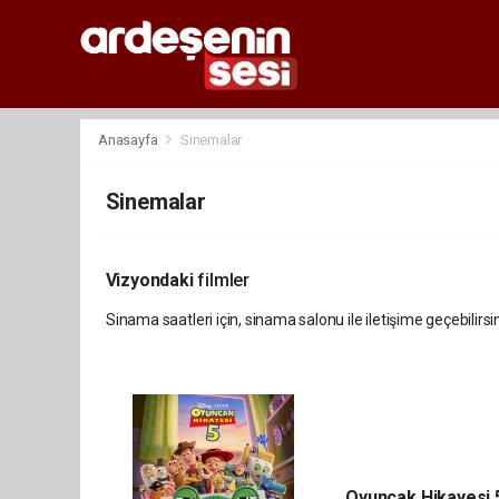
Anasayfa
Sinemalar
Sinemalar
Vizyondaki
filmler
Sinama saatleri için, sinama salonu ile iletişime geçebilirsin
Oyuncak Hikayesi 