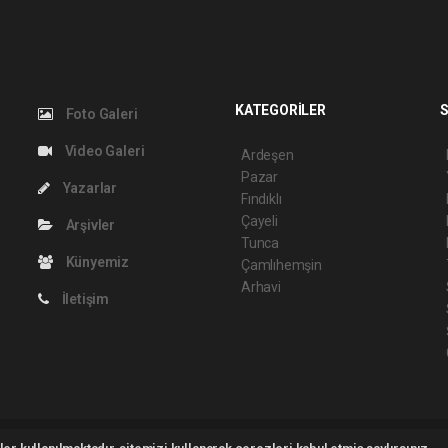
KATEGORİLER
S
Foto Galeri
Video Galeri
Ardeşen
Pazar
Yazarlar
Fındıklı
Çayeli
Arşivler
Tunca
Künyemiz
Çamlıhemşin
Arhavi
İletişim
t 2026 ©
haber yazılımı
haber paketi
haber scripti
haber yazılım
haber scrip