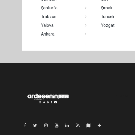
Şanlıurfa
Şırnak
Trabzon
Tunceli
Yalova
Yozgat
Ankara
Pro-0.140