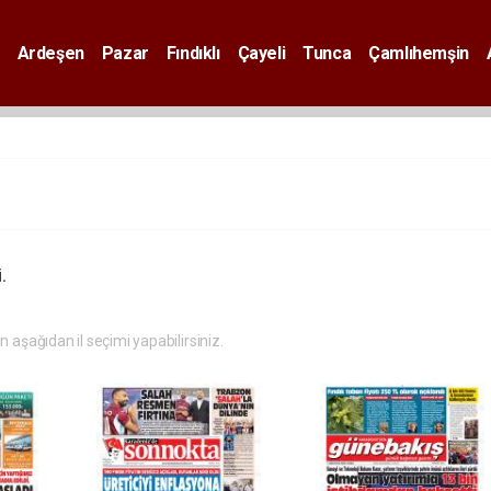
Ardeşen
Pazar
Fındıklı
Çayeli
Tunca
Çamlıhemşin
.
in aşağıdan il seçimi yapabilirsiniz.