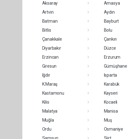
Aksaray
Amasya
Artvin
Aydın
Batman
Bayburt
Bitlis
Bolu
Çanakkale
Çankırı
Diyarbakır
Düzce
Erzincan
Erzurum
Giresun
Gümüşhane
Iğdır
Isparta
K.Maraş
Karabük
Kastamonu
Kayseri
Kilis
Kocaeli
Malatya
Manisa
Muğla
Muş
Ordu
Osmaniye
Samsun
Siirt