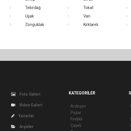
Tekirdağ
Tokat
Uşak
Van
Zonguldak
Kırklareli
KATEGORİLER
S
Foto Galeri
Video Galeri
Ardeşen
Pazar
Yazarlar
Fındıklı
Çayeli
Arşivler