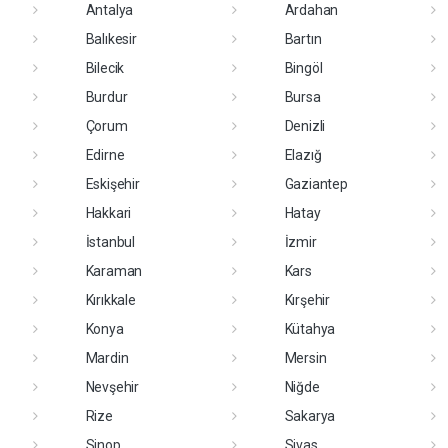
Antalya
Ardahan
Balıkesir
Bartın
Bilecik
Bingöl
Burdur
Bursa
Çorum
Denizli
Edirne
Elazığ
Eskişehir
Gaziantep
Hakkari
Hatay
İstanbul
İzmir
Karaman
Kars
Kırıkkale
Kırşehir
Konya
Kütahya
Mardin
Mersin
Nevşehir
Niğde
Rize
Sakarya
Sinop
Sivas