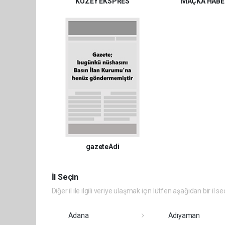
KUZEY EKSPRES
MAÇKA HABE
gazeteAdi
İl Seçin
Diğer il ile ilgili veriye ulaşmak için lütfen aşağıdan bir il se
Adana
Adıyaman