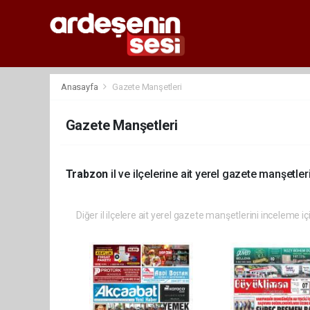
Anasayfa
Gazete Manşetleri
Gazete Manşetleri
Trabzon
il ve ilçelerine ait yerel gazete manşetleri
Diğer il ilçelere ait yerel gazete manşetlerini inceleme iç