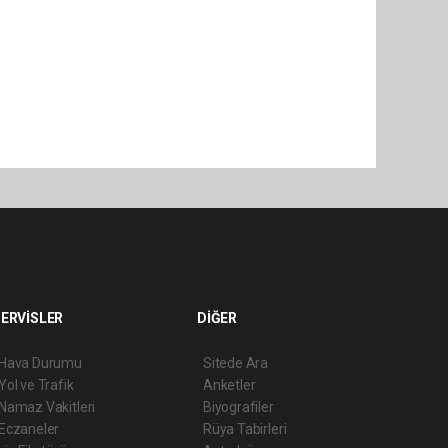
ERVİSLER
DİĞER
Hava Durumu
Sitede Ara
Yol ve Trafik
Anketler
Namaz Vakitleri
Biyografiler
Eczaneler
Rüya Tabirleri