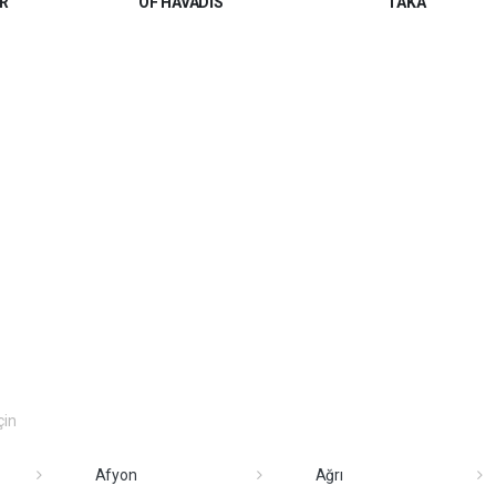
R
OF HAVADİS
TAKA
çin
Afyon
Ağrı