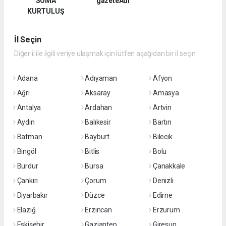
SOMA
gazeteAdi
KURTULUŞ
İl Seçin
Diğer il ile ilgili veriye ulaşmak için lütfen aşağıdan bir il seçin
Adana
Adıyaman
Afyon
Ağrı
Aksaray
Amasya
Antalya
Ardahan
Artvin
Aydın
Balıkesir
Bartın
Batman
Bayburt
Bilecik
Bingöl
Bitlis
Bolu
Burdur
Bursa
Çanakkale
Çankırı
Çorum
Denizli
Diyarbakır
Düzce
Edirne
Elazığ
Erzincan
Erzurum
Eskişehir
Gaziantep
Giresun