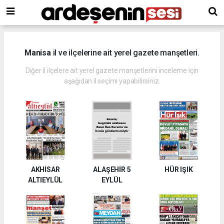
Manisa
il ve ilçelerine ait yerel gazete manşetleri.
Diğer il ilçelere ait yerel gazete manşetlerini inceleme için
aşağıdan il seçimi yapabilirsiniz.
AKHİSAR
ALAŞEHİR 5
HÜR IŞIK
ALTIEYLÜL
EYLÜL