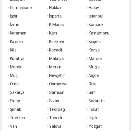
Gümüşhane
Hakkari
Hatay
Iğdır
Isparta
İstanbul
İzmir
K.Maraş
Karabük
Karaman
Kars
Kastamonu
Kayseri
Kırıkkale
Kırşehir
Kilis
Kocaeli
Konya
Kütahya
Malatya
Manisa
Mardin
Mersin
Muğla
Muş
Nevşehir
Niğde
Ordu
Osmaniye
Rize
Sakarya
Samsun
Siirt
Sinop
Sivas
Şanlıurfa
Şırnak
Tekirdağ
Tokat
Trabzon
Tunceli
Uşak
Van
Yalova
Yozgat