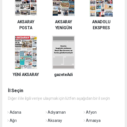
AKSARAY
AKSARAY
ANADOLU
POSTA
YENİGÜN
EKSPRES
YENİ AKSARAY
gazeteAdi
İl Seçin
Diğer il ile ilgili veriye ulaşmak için lütfen aşağıdan bir il seçin
Adana
Adıyaman
Afyon
Ağrı
Aksaray
Amasya