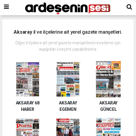
Aksaray
il ve ilçelerine ait yerel gazete manşetleri.
Diğer il ilçelere ait yerel gazete manşetlerini inceleme için
aşağıdan il seçimi yapabilirsiniz.
AKSARAY 68
AKSARAY
AKSARAY
HABER
EGEMEN
GÜNCEL