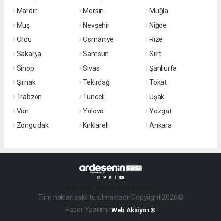
Mardin
Mersin
Muğla
Muş
Nevşehir
Niğde
Ordu
Osmaniye
Rize
Sakarya
Samsun
Siirt
Sinop
Sivas
Şanlıurfa
Şırnak
Tekirdağ
Tokat
Trabzon
Tunceli
Uşak
Van
Yalova
Yozgat
Zonguldak
Kırklareli
Ankara
haber paketi
haber scripti
haber yazılımı
Tüm hakları saklı tutulmaktadır.Copyright 2026©
Haber Yazılımı:
Web Aksiyon ®