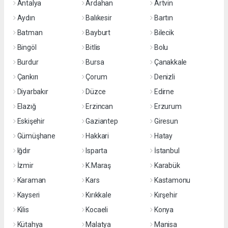
Antalya
Ardahan
Artvin
Aydın
Balıkesir
Bartın
Batman
Bayburt
Bilecik
Bingöl
Bitlis
Bolu
Burdur
Bursa
Çanakkale
Çankırı
Çorum
Denizli
Diyarbakır
Düzce
Edirne
Elazığ
Erzincan
Erzurum
Eskişehir
Gaziantep
Giresun
Gümüşhane
Hakkari
Hatay
Iğdır
Isparta
İstanbul
İzmir
K.Maraş
Karabük
Karaman
Kars
Kastamonu
Kayseri
Kırıkkale
Kırşehir
Kilis
Kocaeli
Konya
Kütahya
Malatya
Manisa