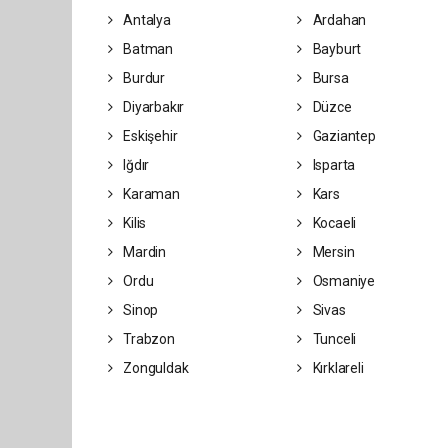
Antalya
Ardahan
Batman
Bayburt
Burdur
Bursa
Diyarbakır
Düzce
Eskişehir
Gaziantep
Iğdır
Isparta
Karaman
Kars
Kilis
Kocaeli
Mardin
Mersin
Ordu
Osmaniye
Sinop
Sivas
Trabzon
Tunceli
Zonguldak
Kırklareli