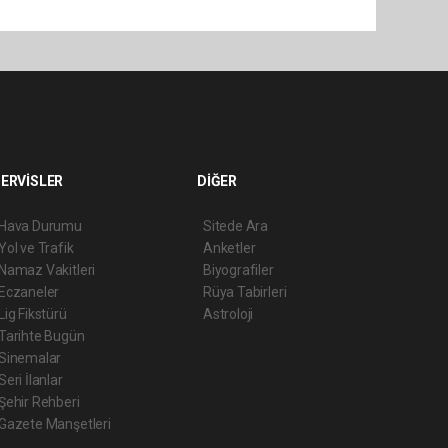
ERVİSLER
DİĞER
Hava Durumu
Sitede Ara
Yol ve Trafik
Anketler
Namaz Vakitleri
Biyografiler
Eczaneler
Rüya Tabirleri
Lig Fikstürü
Astroloji
Tarihte Bugün
Sinemalar
Seri İlanlar
Şehir Rehberi
Gazete Manşetleri