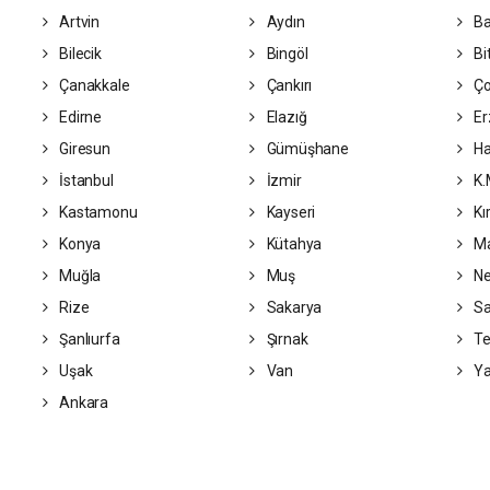
Artvin
Aydın
Ba
Bilecik
Bingöl
Bit
Çanakkale
Çankırı
Ç
Edirne
Elazığ
Er
Giresun
Gümüşhane
Ha
İstanbul
İzmir
K.
Kastamonu
Kayseri
Kı
Konya
Kütahya
Ma
Muğla
Muş
Ne
Rize
Sakarya
S
Şanlıurfa
Şırnak
Te
Uşak
Van
Ya
Ankara