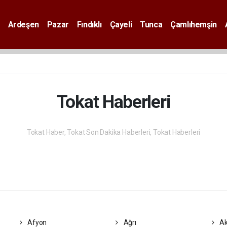
Ardeşen
Pazar
Fındıklı
Çayeli
Tunca
Çamlıhemşin
Tokat Haberleri
Tokat Haber, Tokat Son Dakika Haberleri, Tokat Haberleri
Afyon
Ağrı
Ak