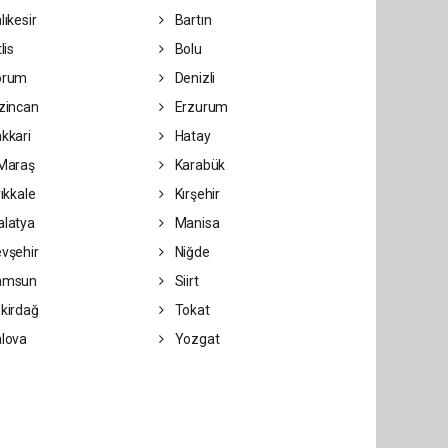
lıkesir
Bartın
lis
Bolu
orum
Denizli
zincan
Erzurum
kkari
Hatay
Maraş
Karabük
rıkkale
Kırşehir
latya
Manisa
vşehir
Niğde
amsun
Siirt
kirdağ
Tokat
lova
Yozgat