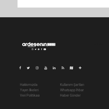
Pro-0.036
Hakkımızda
Kullanım Şartları
Yayın İlkeleri
Whatsapp İhbar
Veri Politikası
Haber Gönder