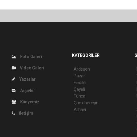
KATEGORİLER
S
Foto Galeri
Video Galeri
Ardeşen
Pazar
Yazarlar
Fındıklı
Çayeli
Arşivler
Tunca
Künyemiz
Çamlıhemşin
Arhavi
İletişim