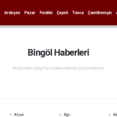
Ardeşen
Pazar
Fındıklı
Çayeli
Tunca
Çamlıhemşin
Bingöl Haberleri
Bingöl Haber, Bingöl Son Dakika Haberleri, Bingöl Haberleri
Afyon
Ağrı
Ak