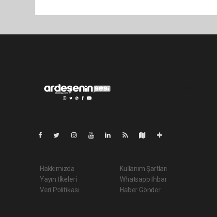
Pro-0.031
Hakkımızda
Kullanım Şartları
Yayın İlkeleri
Whatsapp İhbar
Veri Politikası
Haber Gönder