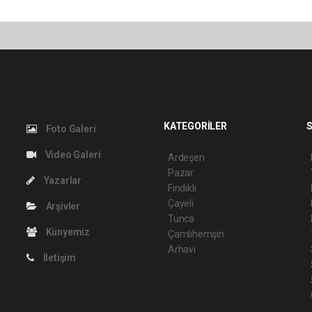
KATEGORİLER
S
Foto Galeri
Video Galeri
Ardeşen
Pazar
Yazarlar
Fındıklı
Çayeli
Arşivler
Tunca
Künyemiz
Çamlıhemşin
Arhavi
İletişim