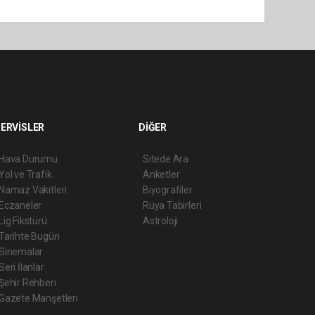
ERVİSLER
DİĞER
Hava Durumu
Sitede Ara
Yol ve Trafik
Anketler
Namaz Vakitleri
Biyografiler
Eczaneler
Rüya Tabirleri
Lig Fikstürü
Astroloji
Tarihte Bugün
Sinemalar
Seri İlanlar
Şehir Rehberi
Gazete Manşetleri