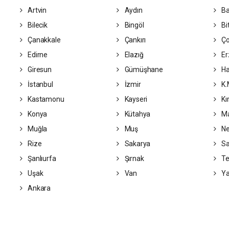
Artvin
Aydın
Ba
Bilecik
Bingöl
Bit
Çanakkale
Çankırı
Ç
Edirne
Elazığ
Er
Giresun
Gümüşhane
Ha
İstanbul
İzmir
K.
Kastamonu
Kayseri
Kı
Konya
Kütahya
Ma
Muğla
Muş
Ne
Rize
Sakarya
S
Şanlıurfa
Şırnak
Te
Uşak
Van
Ya
Ankara