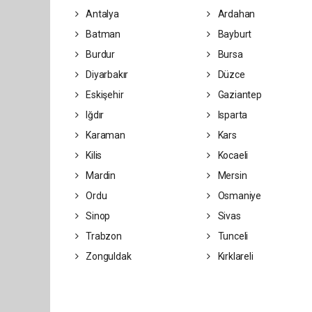
Antalya
Ardahan
Batman
Bayburt
Burdur
Bursa
Diyarbakır
Düzce
Eskişehir
Gaziantep
Iğdır
Isparta
Karaman
Kars
Kilis
Kocaeli
Mardin
Mersin
Ordu
Osmaniye
Sinop
Sivas
Trabzon
Tunceli
Zonguldak
Kırklareli