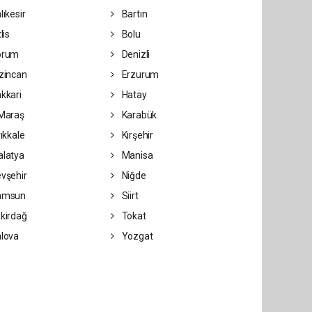
lıkesir
Bartın
lis
Bolu
orum
Denizli
zincan
Erzurum
kkari
Hatay
Maraş
Karabük
rıkkale
Kırşehir
latya
Manisa
vşehir
Niğde
amsun
Siirt
kirdağ
Tokat
lova
Yozgat