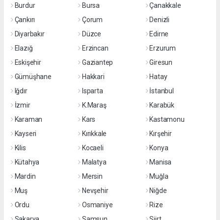
Burdur
Bursa
Çanakkale
Çankırı
Çorum
Denizli
Diyarbakır
Düzce
Edirne
Elazığ
Erzincan
Erzurum
Eskişehir
Gaziantep
Giresun
Gümüşhane
Hakkari
Hatay
Iğdır
Isparta
İstanbul
İzmir
K.Maraş
Karabük
Karaman
Kars
Kastamonu
Kayseri
Kırıkkale
Kırşehir
Kilis
Kocaeli
Konya
Kütahya
Malatya
Manisa
Mardin
Mersin
Muğla
Muş
Nevşehir
Niğde
Ordu
Osmaniye
Rize
Sakarya
Samsun
Siirt