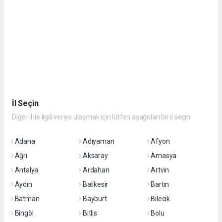
İl Seçin
Diğer il ile ilgili veriye ulaşmak için lütfen aşağıdan bir il seçin
Adana
Adıyaman
Afyon
Ağrı
Aksaray
Amasya
Antalya
Ardahan
Artvin
Aydın
Balıkesir
Bartın
Batman
Bayburt
Bilecik
Bingöl
Bitlis
Bolu