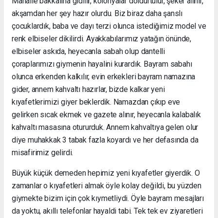
Mahalle bakkalına gidilir, kolonyalar doldurtulur, şeker alınır,
akşamdan her şey hazır olurdu. Biz biraz daha şanslı
çocuklardık, baba ve dayı terzi olunca istediğimiz model ve
renk elbiseler dikilirdi. Ayakkabılarımız yatağın önünde,
elbiseler askıda, heyecanla sabah olup dantelli
çoraplarımızı giymenin hayalini kurardık. Bayram sabahı
olunca erkenden kalkılır, evin erkekleri bayram namazına
gider, annem kahvaltı hazırlar, bizde kalkar yeni
kıyafetlerimizi giyer beklerdik. Namazdan çıkıp eve
gelirken sıcak ekmek ve gazete alınır, heyecanla kalabalık
kahvaltı masasına otururduk. Annem kahvaltıya gelen olur
diye muhakkak 3 tabak fazla koyardı ve her defasında da
misafirimiz gelirdi.
Büyük küçük demeden hepimiz yeni kıyafetler giyerdik. O
zamanlar o kıyafetleri almak öyle kolay değildi, bu yüzden
giymekte bizim için çok kıymetliydi. Öyle bayram mesajları
da yoktu, akıllı telefonlar hayaldi tabi. Tek tek ev ziyaretleri