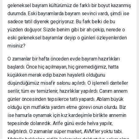
geleneksel bayram kültürümüz de farklı bir boyut kazanmış
durumda. Eski bayramlarda bayram sevinci vardı, şimdi ise
sadece tatil diyerek geçiriyoruz. Bu fark belki de bu
yüzden doğuyor. Sizde benim gibi bir ah çekip, nerede o
eski geleneksel bayramlar deyip o günleri özleyenlerden
misiniz?
O zamanlar bir hafta önceden evde bayram hazırlıkları
başlardı. Önce hiç açılmayan, hiç giremediğimiz, hatta
küçükken merak edip bazen hayaletli olduğunu
düşündüğümüz misafir salonu açılırdı. O işlemeli danteller
serilir, tüm ev temizlenir, hazırlıklar yapılırdı. Canım annem
günler öncesinden tepsilerce tatlı yapardı. Ablam büyük
olduğu için mutfakta yardım etme görevi onun olurdu. Biz
ise hamurla oynamak için kız kardeşimle birlikte annemin
tepesinde dolanırdık. Arife günü evde helva yapılır,
dağıtılırdı. O zamanlar süper market, AVM’ler yoktu tabi.