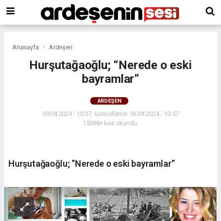
Anasayfa
Ardeşen
Hurşutağaoğlu; “Nerede o eski
bayramlar”
ARDEŞEN
09.04.2024 - 10:57, Güncelleme: 09.04.2024 - 10:57
15088+ kez okundu.
Hurşutağaoğlu; “Nerede o eski bayramlar”