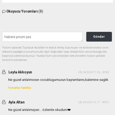
Okuyucu Yorumları
(8)
Gönder
Yorum yazarak Topluluk Kuralları’nı kabul etmiş bulunuyor ve ardeseninsesi.com
sitesine yaptığınız yorumunuzla ilgili doğrudan veya dolaylı tüm sorumluluğu tek
başınıza üstleniyorsunuz. Yazılan tüm yorumlardan site yönetimi hiçbir şekilde
sorumlu tutulamaz.
Leyla Akkoyun
(09.04.2024 11:36 - #296)
Ne guzel anlatmıssın cocuklugumuzun bayramlarını,kalemine saglık
Yorumu Yanıtla
Ayla Altan
(09.04.2024 12:17 - #297)
Ne güzel anlatmışsın....özlemle okudum❤️