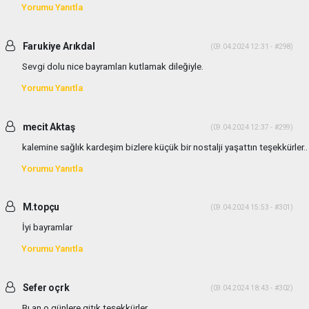
Yorumu Yanıtla
Farukiye Arıkdal
(09.04.2024 12:31 - #298)
Sevgi dolu nice bayramları kutlamak dileğiyle.
Yorumu Yanıtla
mecit Aktaş
(09.04.2024 12:37 - #299)
kalemine sağlık kardeşim bizlere küçük bir nostalji yaşattın teşekkürler..
Yorumu Yanıtla
M.topçu
(09.04.2024 15:53 - #301)
İyi bayramlar
Yorumu Yanıtla
Sefer oçrk
(09.04.2024 18:43 - #302)
Bı an o günlere gitık teşekkürler