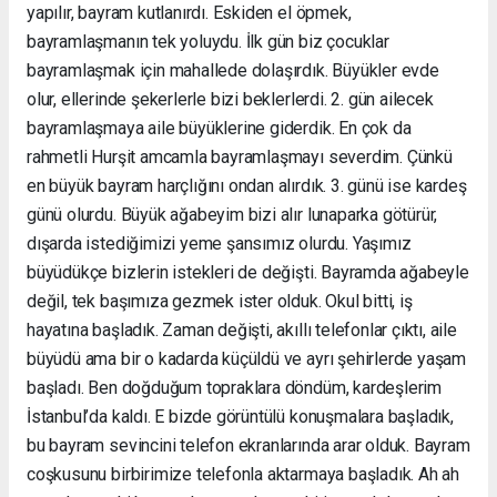
yapılır, bayram kutlanırdı. Eskiden el öpmek,
bayramlaşmanın tek yoluydu. İlk gün biz çocuklar
bayramlaşmak için mahallede dolaşırdık. Büyükler evde
olur, ellerinde şekerlerle bizi beklerlerdi. 2. gün ailecek
bayramlaşmaya aile büyüklerine giderdik. En çok da
rahmetli Hurşit amcamla bayramlaşmayı severdim. Çünkü
en büyük bayram harçlığını ondan alırdık. 3. günü ise kardeş
günü olurdu. Büyük ağabeyim bizi alır lunaparka götürür,
dışarda istediğimizi yeme şansımız olurdu. Yaşımız
büyüdükçe bizlerin istekleri de değişti. Bayramda ağabeyle
değil, tek başımıza gezmek ister olduk. Okul bitti, iş
hayatına başladık. Zaman değişti, akıllı telefonlar çıktı, aile
büyüdü ama bir o kadarda küçüldü ve ayrı şehirlerde yaşam
başladı. Ben doğduğum topraklara döndüm, kardeşlerim
İstanbul’da kaldı. E bizde görüntülü konuşmalara başladık,
bu bayram sevincini telefon ekranlarında arar olduk. Bayram
coşkusunu birbirimize telefonla aktarmaya başladık. Ah ah