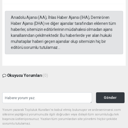
Anadolu Ajansı (AA), İhlas Haber Ajansı (İHA), Demirören
Haber Ajansı (DHA) ve diğer ajanslar tarafından eklenen tüm
haberler, sitemizin editörlerinin müdahalesi olmadan ajans
kanallarından çekilmektedir. Bu haberlerde yer alan hukuki
muhataplar haberi geçen ajanslar olup sitemizin hiç bir
editörü sorumlu tutulamaz...
Okuyucu Yorumları
(0)
Gönder
Yorum yazarak Topluluk Kuralları’nı kabul etmiş bulunuyor ve ardeseninsesi.com
sitesine yaptığınız yorumunuzla ilgili doğrudan veya dolaylı tüm sorumluluğu tek
başınıza üstleniyorsunuz. Yazılan tüm yorumlardan site yönetimi hiçbir şekilde
sorumlu tutulamaz.