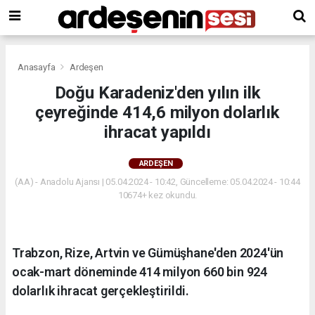
Anasayfa
Ardeşen
Doğu Karadeniz'den yılın ilk
çeyreğinde 414,6 milyon dolarlık
ihracat yapıldı
ARDEŞEN
(AA) - Anadolu Ajansı | 05.04.2024 - 10:42, Güncelleme: 05.04.2024 - 10:44
10674+ kez okundu.
Trabzon, Rize, Artvin ve Gümüşhane'den 2024'ün
ocak-mart döneminde 414 milyon 660 bin 924
dolarlık ihracat gerçekleştirildi.