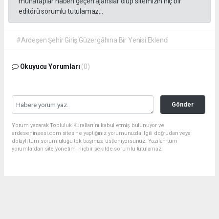
muhataplar haberi geçen ajanslar olup sitemizin hiç bir
editörü sorumlu tutulamaz...
#Ardeşen Şehir Giriş Güzergâhına Bir Yenisi Eklendi
Okuyucu Yorumları
(0)
Gönder
Yorum yazarak Topluluk Kuralları’nı kabul etmiş bulunuyor ve
ardeseninsesi.com sitesine yaptığınız yorumunuzla ilgili doğrudan veya
dolaylı tüm sorumluluğu tek başınıza üstleniyorsunuz. Yazılan tüm
yorumlardan site yönetimi hiçbir şekilde sorumlu tutulamaz.
haber paketi
haber scripti
haber yazılımı