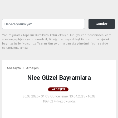
Gönder
Yorum yazarak Topluluk Kuralları’nı kabul etmiş bulunuyor ve ardeseninsesi.com
sitesine yaptığınız yorumunuzla ilgili doğrudan veya dolaylı tüm sorumluluğu tek
başınıza üstleniyorsunuz. Yazılan tüm yorumlardan site yönetimi hiçbir şekilde
sorumlu tutulamaz.
Anasayfa
Ardeşen
Nice Güzel Bayramlara
ARDEŞEN
30.03.2025 - 01:05, Güncelleme: 10.04.2025 - 16:03
1864027+ kez okundu.