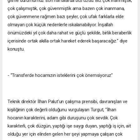
gitme durumumuz son haftalarda bizi üzdü. Biz çok inanmıştık,
çok çalışmıştık, çok güvenmiştik ama bazen çok inanmana,
çok güvenmene rağmen bazı şeyler, çok ufak farklarla elde
olmayan çok küçük nedenlerle ıskalanabiliyor. İnşallah
önümüzdeki yıl çok daha rahat ve güçlü şekilde, birlik beraberlik
içerisinde ortak akılla ortak hareket ederek başaracağız." diye
konuştu.
- "Transferde hocamızın isteklerini çok önemsiyoruz"
Teknik direktör İlhan Palut'un çalışma prensibi, davranışları ve
kişiliğinin çok değerli olduğunu vurgulayan Turgut, "İlhan
hocanın karakterini, adam gibi duruşunu çok sevdik. Çok
karakterli, çok düzgün, yaptığı işe saygı duyan, yaptığı iş için, ait
olduğu yer için elinden gelen her şeyi yapmaya çalışan çok