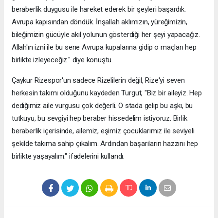
beraberlik duygusu ile hareket ederek bir şeyleri başardık.
Avrupa kapısından döndük. İnşallah aklımızın, yüreğimizin,
bileğimizin gücüyle akıl yolunun gösterdiği her şeyi yapacağız.
Allah'ın izni ile bu sene Avrupa kupalarına gidip o maçları hep
birlikte izleyeceğiz." diye konuştu.
Çaykur Rizespor'un sadece Rizelilerin değil, Rize'yi seven
herkesin takımı olduğunu kaydeden Turgut, "Biz bir aileyiz. Hep
dediğimiz aile vurgusu çok değerli. O stada gelip bu aşkı, bu
tutkuyu, bu sevgiyi hep beraber hissedelim istiyoruz. Birlik
beraberlik içerisinde, ailemiz, eşimiz çocuklarımız ile seviyeli
şekilde takıma sahip çıkalım. Ardından başarıların hazzını hep
birlikte yaşayalım." ifadelerini kullandı.