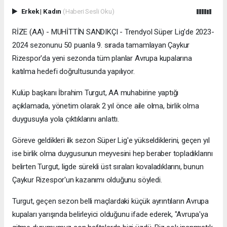
Erkek
|
Kadın
(Haberi Sesli Oku)
RİZE (AA) - MUHİTTİN SANDIKÇI - Trendyol Süper Lig'de 2023-
2024 sezonunu 50 puanla 9. sırada tamamlayan Çaykur
Rizespor'da yeni sezonda tüm planlar Avrupa kupalarına
katılma hedefi doğrultusunda yapılıyor.
Kulüp başkanı İbrahim Turgut, AA muhabirine yaptığı
açıklamada, yönetim olarak 2 yıl önce aile olma, birlik olma
duygusuyla yola çıktıklarını anlattı.
Göreve geldikleri ilk sezon Süper Lig'e yükseldiklerini, geçen yıl
ise birlik olma duygusunun meyvesini hep beraber topladıklarını
belirten Turgut, ligde sürekli üst sıraları kovaladıklarını, bunun
Çaykur Rizespor'un kazanımı olduğunu söyledi.
Turgut, geçen sezon belli maçlardaki küçük ayrıntıların Avrupa
kupaları yarışında belirleyici olduğunu ifade ederek, "Avrupa'ya