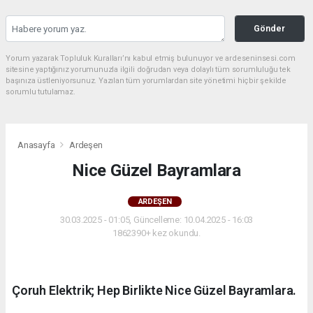
Gönder
Yorum yazarak Topluluk Kuralları’nı kabul etmiş bulunuyor ve ardeseninsesi.com
sitesine yaptığınız yorumunuzla ilgili doğrudan veya dolaylı tüm sorumluluğu tek
başınıza üstleniyorsunuz. Yazılan tüm yorumlardan site yönetimi hiçbir şekilde
sorumlu tutulamaz.
Anasayfa
Ardeşen
Nice Güzel Bayramlara
ARDEŞEN
30.03.2025 - 01:05, Güncelleme: 10.04.2025 - 16:03
1862390+ kez okundu.
Çoruh Elektrik; Hep Birlikte Nice Güzel Bayramlara.