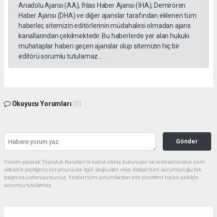
Anadolu Ajansı (AA), İhlas Haber Ajansı (İHA), Demirören
Haber Ajansı (DHA) ve diğer ajanslar tarafından eklenen tüm
haberler, sitemizin editörlerinin müdahalesi olmadan ajans
kanallarından çekilmektedir. Bu haberlerde yer alan hukuki
muhataplar haberi geçen ajanslar olup sitemizin hiç bir
editörü sorumlu tutulamaz...
Okuyucu Yorumları
(0)
Gönder
Yorum yazarak Topluluk Kuralları’nı kabul etmiş bulunuyor ve ardeseninsesi.com
sitesine yaptığınız yorumunuzla ilgili doğrudan veya dolaylı tüm sorumluluğu tek
başınıza üstleniyorsunuz. Yazılan tüm yorumlardan site yönetimi hiçbir şekilde
sorumlu tutulamaz.