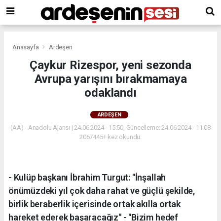
Anasayfa
Ardeşen
Çaykur Rizespor, yeni sezonda
Avrupa yarışını bırakmamaya
odaklandı
ARDEŞEN
(AA) - Anadolu Ajansı | 24.06.2024 - 15:50, Güncelleme: 24.06.2024 - 11:08
2067445+ kez okundu.
- Kulüp başkanı İbrahim Turgut: "İnşallah
önümüzdeki yıl çok daha rahat ve güçlü şekilde,
birlik beraberlik içerisinde ortak akılla ortak
hareket ederek başaracağız" - "Bizim hedef