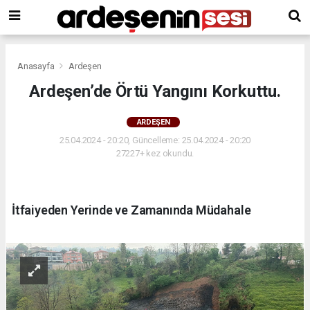
Anasayfa
Ardeşen
Ardeşen’de Örtü Yangını Korkuttu.
ARDEŞEN
25.04.2024 - 20:20, Güncelleme: 25.04.2024 - 20:20
27227+ kez okundu.
İtfaiyeden Yerinde ve Zamanında Müdahale