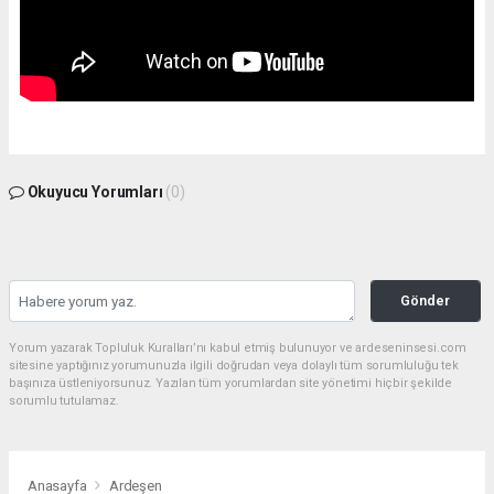
Okuyucu Yorumları
(0)
Gönder
Yorum yazarak Topluluk Kuralları’nı kabul etmiş bulunuyor ve ardeseninsesi.com
sitesine yaptığınız yorumunuzla ilgili doğrudan veya dolaylı tüm sorumluluğu tek
başınıza üstleniyorsunuz. Yazılan tüm yorumlardan site yönetimi hiçbir şekilde
sorumlu tutulamaz.
Anasayfa
Ardeşen