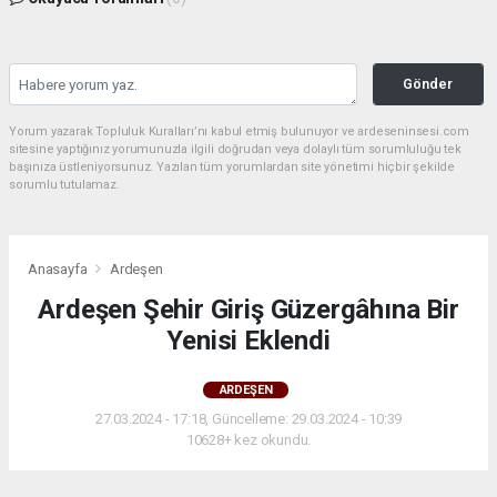
Gönder
Yorum yazarak Topluluk Kuralları’nı kabul etmiş bulunuyor ve ardeseninsesi.com
sitesine yaptığınız yorumunuzla ilgili doğrudan veya dolaylı tüm sorumluluğu tek
başınıza üstleniyorsunuz. Yazılan tüm yorumlardan site yönetimi hiçbir şekilde
sorumlu tutulamaz.
Anasayfa
Ardeşen
Ardeşen Şehir Giriş Güzergâhına Bir
Yenisi Eklendi
ARDEŞEN
27.03.2024 - 17:18, Güncelleme: 29.03.2024 - 10:39
10628+ kez okundu.