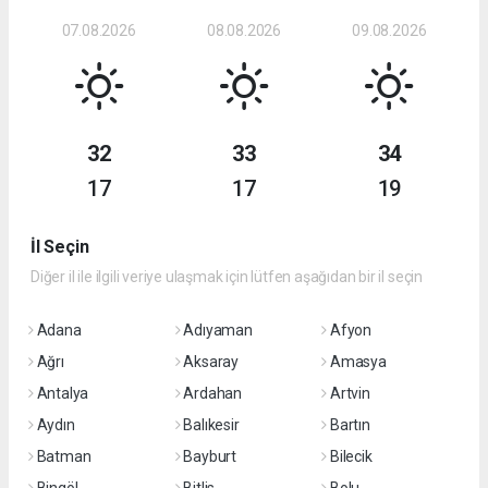
07.08.2026
08.08.2026
09.08.2026
32
33
34
17
17
19
İl Seçin
Diğer il ile ilgili veriye ulaşmak için lütfen aşağıdan bir il seçin
Adana
Adıyaman
Afyon
Ağrı
Aksaray
Amasya
Antalya
Ardahan
Artvin
Aydın
Balıkesir
Bartın
Batman
Bayburt
Bilecik