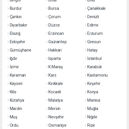
Bingöl
Bitlis
Bolu
Burdur
Bursa
Çanakkale
Çankırı
Çorum
Denizli
Diyarbakır
Düzce
Edirne
Elazığ
Erzincan
Erzurum
Eskişehir
Gaziantep
Giresun
Gümüşhane
Hakkari
Hatay
Iğdır
Isparta
İstanbul
İzmir
K.Maraş
Karabük
Karaman
Kars
Kastamonu
Kayseri
Kırıkkale
Kırşehir
Kilis
Kocaeli
Konya
Kütahya
Malatya
Manisa
Mardin
Mersin
Muğla
Muş
Nevşehir
Niğde
Ordu
Osmaniye
Rize